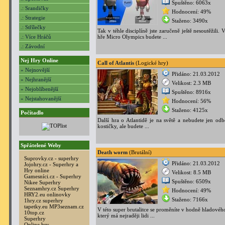
Spuštěno: 6063x
.: Srandičky
Hodnocení: 49%
.: Strategie
Staženo: 3490x
.: Střílečky
Tak v téhle disciplíně jste zaručeně ještě nesoutěžili. 
.: Více Hráčů
hře Micro Olympics budete ...
.: Závodní
Nej Hry Online
Call of Atlantis
(Logické hry)
» Nejnovější
Přidáno: 21.03.2012
» Nejhranější
Velikost: 2.3 MB
» Nejoblíbenější
Spuštěno: 8916x
» Nejstahovanější
Hodnocení: 56%
Staženo: 4125x
Počítadlo
Další hra o Atlantidě je na světě a nebudete jen odb
kostičky, ale budete ...
Spřátelené Weby
Death worm
(Brutální)
Suprovky.cz - superhry
Přidáno: 21.03.2012
Jojohry.cz - Superhry a
Hry online
Velikost: 8.5 MB
Gamesníci.cz - Superhry
Spuštěno: 6509x
Nikee Superhry
Seznamhry.cz Superhry
Hodnocení: 49%
HRY2.eu onlinovky
Staženo: 7166x
1hry.cz superhry
tapetky.eu
MP3seznam.cz
V této super brutalitce se proměníte v hodně hladovéh
10top.cz
který má nejraději lidi ...
Superhry
Online hry