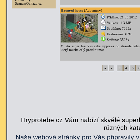
SeznamOdkazu.cz
Haunted house
(Adventury)
Přidáno: 21.03.2012
Velikost: 1.3 MB
Spuštěno: 7085x
Hodnocení: 49%
Staženo: 3503x
V této super hře Vás čeká výprava do strašidelnéh
který musíte celý prozkoumat ...
«
‹
3
4
5
Hryprotebe.cz Vám nabízí skvělé superh
různých kat
Naše webové stránky pro Vás připravily v