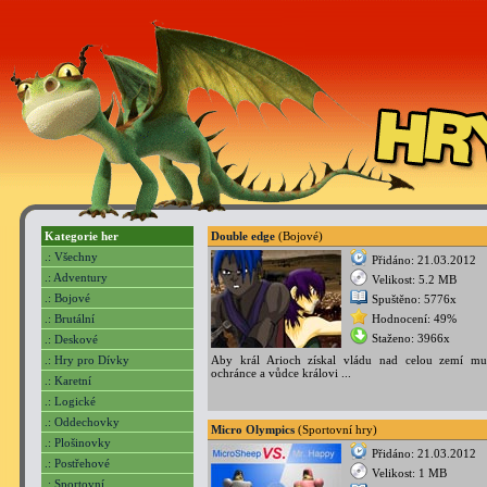
Kategorie her
Double edge
(Bojové)
.: Všechny
Přidáno: 21.03.2012
.: Adventury
Velikost: 5.2 MB
.: Bojové
Spuštěno: 5776x
.: Brutální
Hodnocení: 49%
Staženo: 3966x
.: Deskové
.: Hry pro Dívky
Aby král Arioch získal vládu nad celou zemí mu
ochránce a vůdce královi ...
.: Karetní
.: Logické
.: Oddechovky
Micro Olympics
(Sportovní hry)
.: Plošinovky
Přidáno: 21.03.2012
.: Postřehové
Velikost: 1 MB
.: Sportovní