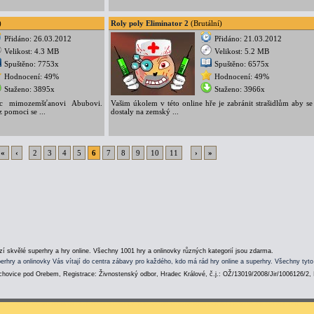
)
Roly poly Eliminator 2
(Brutální)
Přidáno: 26.03.2012
Přidáno: 21.03.2012
Velikost: 4.3 MB
Velikost: 5.2 MB
Spuštěno: 7753x
Spuštěno: 6575x
Hodnocení: 49%
Hodnocení: 49%
Staženo: 3895x
Staženo: 3966x
 mimozemšťanovi Abubovi.
Vašim úkolem v této online hře je zabránit strašidlům aby se
z pomoci se ...
dostaly na zemský ...
«
‹
2
3
4
5
6
7
8
9
10
11
›
»
í skvělé superhry a hry online. Všechny 1001 hry a onlinovky různých kategorií jsou zdarma.
erhry a onlinovky Vás vítají do centra zábavy pro každého, kdo má rád hry online a superhry. Všechny tyto
hovice pod Orebem, Registrace: Živnostenský odbor, Hradec Králové, č.j.: OŽ/13019/2008/Jir/1006126/2,