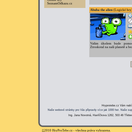
SeznamOdkazu.cz
Abuba the alien
(Logické hry
Vašim úkolem bude pomoc
Ztroskotal na naši planetě a be
Hryprotebe.cz Vám nabíz
Naše webové stránky pro Vás připravily více jak 1000 her. Naše sup
Ing. Jana Novotná, Havlíčkova 1262, 503 46 Třebec
©
2010 HryProTebe.cz - všechna práva vyhrazena.