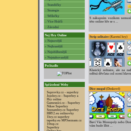
.: Srandičky
.: Strategie
.: Střílečky
S nákupním vozíkem nemusít
.: Více Hráčů
této online hře se s ...
.: Závodní
Nej Hry Online
Strip solitaire
(Karetní hry)
» Nejnovější
» Nejhranější
» Nejoblíbenější
» Nejstahovanější
Počítadlo
Klasický solitaire, ale na za
oděná děvčata což ocení hlav
Spřátelené Weby
Dice mogul
(Deskové)
Suprovky.cz - superhry
Jojohry.cz - Superhry a
Hry online
Gamesníci.cz - Superhry
Nikee Superhry
Seznamhry.cz Superhry
HRY2.eu onlinovky
1hry.cz superhry
tapetky.eu
MP3seznam.cz
Baví Vás Monopoly nebo Dosti
10top.cz
vám bude líbit ...
Superhry
Online hry