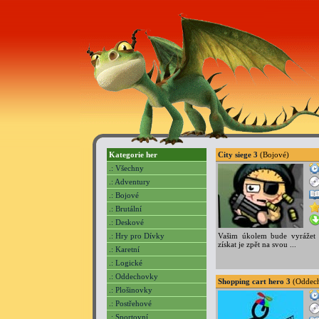
Kategorie her
City siege 3
(Bojové)
.: Všechny
.: Adventury
.: Bojové
.: Brutální
.: Deskové
.: Hry pro Dívky
Vašim úkolem bude vyrážet 
získat je zpět na svou ...
.: Karetní
.: Logické
.: Oddechovky
Shopping cart hero 3
(Oddec
.: Plošinovky
.: Postřehové
.: Sportovní