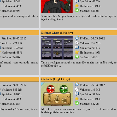
Spuštěno: 6042x
Spuštěno: 6033x
Hodnocení: 49%
Hodnocení: 49%
Staženo: 2979x
Staženo: 3593x
e jen nudně nakupovat, ale v
V online hře Sniper Scope se vžijete do role elitního agenta
tajné služby, který ...
Defense Ghost
(Střílečky)
Přidáno: 26.03.2012
Přidáno: 26.03.2012
Velikost: 271 kB
Velikost: 2.6 MB
Spuštěno: 19285x
Spuštěno: 6311x
Hodnocení: 49%
Hodnocení: 49%
Staženo: 3420x
Staženo: 3678x
dní straně jsou opravdu stroze
Tma a nepříjemné zvuky to nemůže značit nic jiného než, že
ně
se blíží potíže. ...
Civiballs
(Logické hry)
Přidáno: 26.03.2012
Přidáno: 26.03.2012
Velikost: 385 kB
Velikost: 1.9 MB
Spuštěno: 6165x
Spuštěno: 5994x
Hodnocení: 48%
Hodnocení: 49%
Staženo: 3125x
Staženo: 3820x
hy a sázky? Pokud ano, tak se
Mozek a přesné načasování tak to jsou dvě zbraněm které
budete potřebovat v online ...