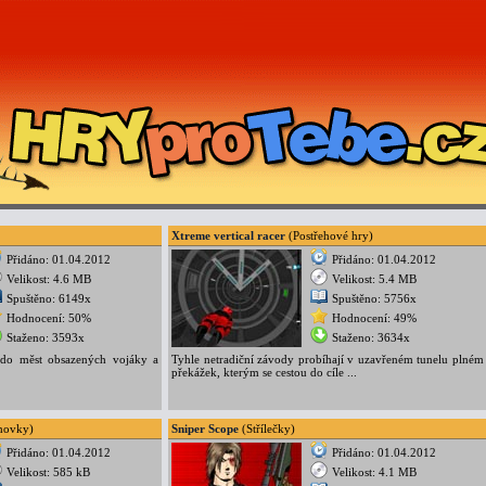
Xtreme vertical racer
(Postřehové hry)
Přidáno: 01.04.2012
Přidáno: 01.04.2012
Velikost: 4.6 MB
Velikost: 5.4 MB
Spuštěno: 6149x
Spuštěno: 5756x
Hodnocení: 50%
Hodnocení: 49%
Staženo: 3593x
Staženo: 3634x
do měst obsazených vojáky a
Tyhle netradiční závody probíhají v uzavřeném tunelu plném
překážek, kterým se cestou do cíle ...
hovky)
Sniper Scope
(Střílečky)
Přidáno: 01.04.2012
Přidáno: 01.04.2012
Velikost: 585 kB
Velikost: 4.1 MB