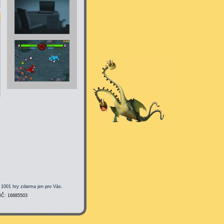
 1001 hry zdarma jen pro Vás.
 IČ: 16885503