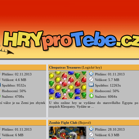
Cleopatras Treasures
(Logické hry)
Přidáno: 02.11.2013
Přidáno: 01.11.2013
Velikost: 4.6 MB
Velikost: 5.7 MB
Spuštěno: 9532x
Spuštěno: 12263x
Hodnocení: 50%
Hodnocení: 50%
Staženo: 4708x
Staženo: 6064x
ní válce je na Zemi jen zbytek
U této online hry se vydáme do starověkého Egypta po
stopách Kleopatry. Vydáte se ...
Zombie Fight Club
(Bojové)
Přidáno: 01.11.2013
Přidáno: 28.10.2013
Velikost: 6 MB
Velikost: 6.3 MB