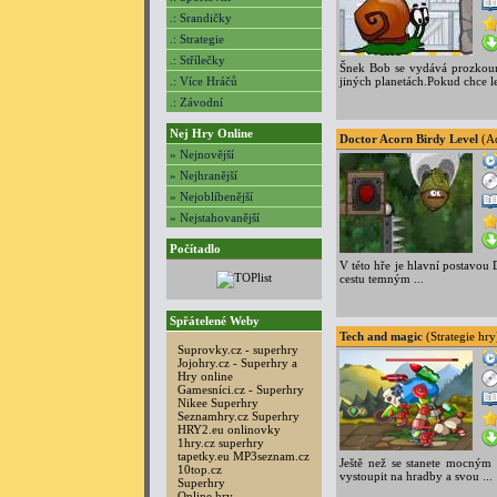
.: Srandičky
.: Strategie
.: Střílečky
Šnek Bob se vydává prozkoum
.: Více Hráčů
jiných planetách.Pokud chce let
.: Závodní
Nej Hry Online
Doctor Acorn Birdy Level
(Ad
» Nejnovější
» Nejhranější
» Nejoblíbenější
» Nejstahovanější
Počítadlo
V této hře je hlavní postavou
cestu temným ...
Spřátelené Weby
Tech and magic
(Strategie hry
Suprovky.cz - superhry
Jojohry.cz - Superhry a
Hry online
Gamesníci.cz - Superhry
Nikee Superhry
Seznamhry.cz Superhry
HRY2.eu onlinovky
1hry.cz superhry
tapetky.eu
MP3seznam.cz
Ještě než se stanete mocným
10top.cz
vystoupit na hradby a svou ...
Superhry
Online hry