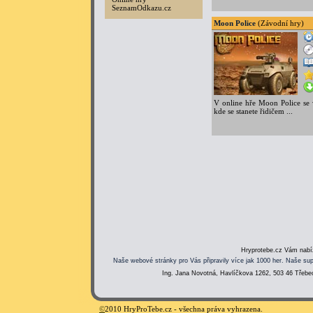
SeznamOdkazu.cz
Moon Police
(Závodní hry)
V online hře Moon Police se 
kde se stanete řidičem ...
Hryprotebe.cz Vám nabíz
Naše webové stránky pro Vás připravily více jak 1000 her. Naše sup
Ing. Jana Novotná, Havlíčkova 1262, 503 46 Třebec
©
2010 HryProTebe.cz - všechna práva vyhrazena.