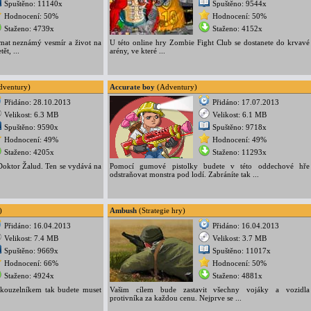
Spuštěno: 11140x
Spuštěno: 9544x
Hodnocení: 50%
Hodnocení: 50%
Staženo: 4739x
Staženo: 4152x
at neznámý vesmír a život na
U této online hry Zombie Fight Club se dostanete do krvavé
ět, ...
arény, ve které ...
ventury)
Accurate boy
(Adventury)
Přidáno: 28.10.2013
Přidáno: 17.07.2013
Velikost: 6.3 MB
Velikost: 6.1 MB
Spuštěno: 9590x
Spuštěno: 9718x
Hodnocení: 49%
Hodnocení: 49%
Staženo: 4205x
Staženo: 11293x
 Doktor Žalud. Ten se vydává na
Pomocí gumové pistolky budete v této oddechové hře
odstraňovat monstra pod lodí. Zabráníte tak ...
)
Ambush
(Strategie hry)
Přidáno: 16.04.2013
Přidáno: 16.04.2013
Velikost: 7.4 MB
Velikost: 3.7 MB
Spuštěno: 9669x
Spuštěno: 11017x
Hodnocení: 66%
Hodnocení: 50%
Staženo: 4924x
Staženo: 4881x
 kouzelníkem tak budete muset
Vašim cílem bude zastavit všechny vojáky a vozidla
protivníka za každou cenu. Nejprve se ...