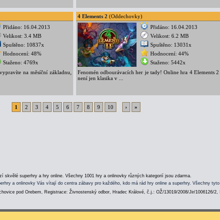
4 Elements 2
(Oddechovky)
Přidáno: 16.04.2013
Přidáno: 16.04.2013
Velikost: 3.4 MB
Velikost: 6.2 MB
Spuštěno: 10837x
Spuštěno: 13031x
Hodnocení: 48%
Hodnocení: 44%
Staženo: 4769x
Staženo: 5442x
vypravíte na měsíční základnu,
Fenomén odbourávacích her je tady! Online hra 4 Elements 2
není jen klasika v ...
1
2
3
4
5
6
7
8
9
10
›
»
í skvělé superhry a hry online. Všechny 1001 hry a onlinovky různých kategorií jsou zdarma.
erhry a onlinovky Vás vítají do centra zábavy pro každého, kdo má rád hry online a superhry. Všechny tyto
hovice pod Orebem, Registrace: Živnostenský odbor, Hradec Králové, č.j.: OŽ/13019/2008/Jir/1006126/2,