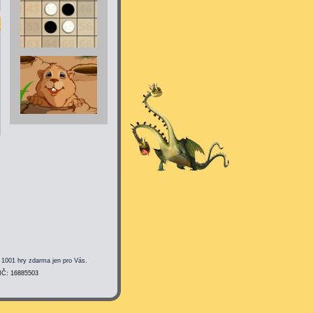
 1001 hry zdarma jen pro Vás.
 IČ: 16885503