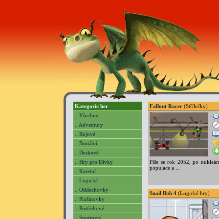
Kategorie her
Fallout Racer
(Střílečky)
.: Všechny
.: Adventury
.: Bojové
.: Brutální
.: Deskové
.: Hry pro Dívky
Píše se rok 2052, po nukleár
populace a ...
.: Karetní
.: Logické
.: Oddechovky
Snail Bob 4
(Logické hry)
.: Plošinovky
.: Postřehové
.: Sportovní