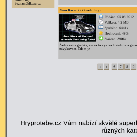
SeznamOdkazu.cz
Neon Racer 2
(Závodní hry)
Přidáno: 05.03.2012
Velikost: 4.2 MB
Spuštěno: 6441x
Hodnocení: 49%
Staženo: 3906x
Žádná extra grafika, ale za to vysoká hratelnost a gar
návykovost. Tak to je
«
‹
6
7
8
9
Hryprotebe.cz Vám nabízí skvělé superh
různých kat