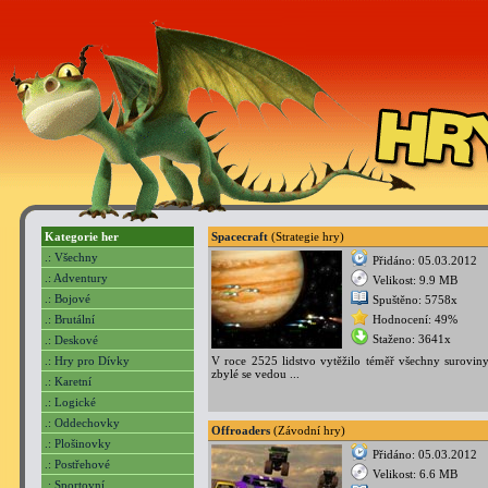
Kategorie her
Spacecraft
(Strategie hry)
.: Všechny
Přidáno: 05.03.2012
.: Adventury
Velikost: 9.9 MB
.: Bojové
Spuštěno: 5758x
.: Brutální
Hodnocení: 49%
Staženo: 3641x
.: Deskové
.: Hry pro Dívky
V roce 2525 lidstvo vytěžilo téměř všechny suroviny
zbylé se vedou ...
.: Karetní
.: Logické
.: Oddechovky
Offroaders
(Závodní hry)
.: Plošinovky
Přidáno: 05.03.2012
.: Postřehové
Velikost: 6.6 MB
.: Sportovní