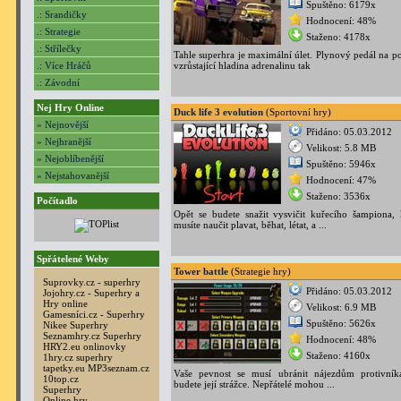
Spuštěno: 6179x
.: Srandičky
Hodnocení: 48%
.: Strategie
Staženo: 4178x
.: Střílečky
Tahle superhra je maximální úlet. Plynový pedál na p
.: Více Hráčů
vzrůstající hladina adrenalinu tak
.: Závodní
Nej Hry Online
Duck life 3 evolution
(Sportovní hry)
» Nejnovější
Přidáno: 05.03.2012
» Nejhranější
Velikost: 5.8 MB
» Nejoblíbenější
Spuštěno: 5946x
» Nejstahovanější
Hodnocení: 47%
Staženo: 3536x
Počítadlo
Opět se budete snažit vysvičit kuřecího šampiona, 
musíte naučit plavat, běhat, létat, a ...
Spřátelené Weby
Tower battle
(Strategie hry)
Suprovky.cz - superhry
Přidáno: 05.03.2012
Jojohry.cz - Superhry a
Hry online
Velikost: 6.9 MB
Gamesníci.cz - Superhry
Spuštěno: 5626x
Nikee Superhry
Seznamhry.cz Superhry
Hodnocení: 48%
HRY2.eu onlinovky
Staženo: 4160x
1hry.cz superhry
tapetky.eu
MP3seznam.cz
Vaše pevnost se musí ubránit nájezdům protivní
10top.cz
budete její strážce. Nepřátelé mohou ...
Superhry
Online hry