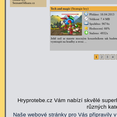
SeznamOdkazu.cz
Tech and magic
(Strategie hry)
Přidáno: 16.04.2013
Velikost: 7.4 MB
Spuštěno: 9674x
Hodnocení: 66%
Staženo: 4932x
Ještě než se stanete mocným kouzelníkem tak budet
vystoupit na hradby a svou ...
1
2
3
4
Hryprotebe.cz Vám nabízí skvělé superh
různých kat
Naše webové stránky pro Vás připravily v