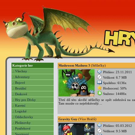
Kategorie her
Mushroom Madness 3
(Střílečky)
.: Všechny
Přidáno: 23.11.2011
.: Adventury
Velikost: 6.7 MB
.: Bojové
Spuštěno: 6136x
.: Brutální
Hodnocení: 50%
Staženo: 14486x
.: Deskové
.: Hry pro Dívky
Třetí díl této skvělé střílečky se opět odehrává na z
Tam musíte co nejefektivněji ...
.: Karetní
.: Logické
.: Oddechovky
Gravity Guy
(Více Hráčů)
.: Plošinovky
Přidáno: 05.03.2012
.: Postřehové
Velikost: 9.5 MB
.: Sportovní