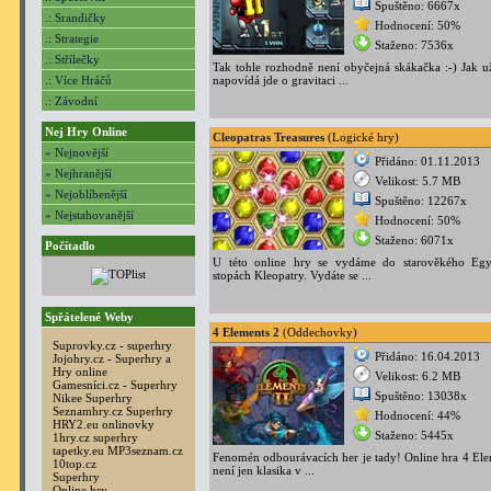
Spuštěno: 6667x
.: Srandičky
Hodnocení: 50%
.: Strategie
Staženo: 7536x
.: Střílečky
Tak tohle rozhodně není obyčejná skákačka :-) Jak u
.: Více Hráčů
napovídá jde o gravitaci ...
.: Závodní
Nej Hry Online
Cleopatras Treasures
(Logické hry)
» Nejnovější
Přidáno: 01.11.2013
» Nejhranější
Velikost: 5.7 MB
» Nejoblíbenější
Spuštěno: 12267x
» Nejstahovanější
Hodnocení: 50%
Staženo: 6071x
Počítadlo
U této online hry se vydáme do starověkého Eg
stopách Kleopatry. Vydáte se ...
Spřátelené Weby
4 Elements 2
(Oddechovky)
Suprovky.cz - superhry
Přidáno: 16.04.2013
Jojohry.cz - Superhry a
Hry online
Velikost: 6.2 MB
Gamesníci.cz - Superhry
Spuštěno: 13038x
Nikee Superhry
Seznamhry.cz Superhry
Hodnocení: 44%
HRY2.eu onlinovky
Staženo: 5445x
1hry.cz superhry
tapetky.eu
MP3seznam.cz
Fenomén odbourávacích her je tady! Online hra 4 Ele
10top.cz
není jen klasika v ...
Superhry
Online hry