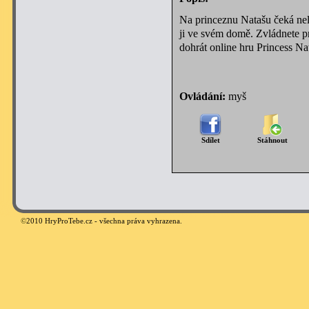
Na princeznu Natašu čeká nele
ji ve svém domě. Zvládnete pr
dohrát online hru Princess Na
Ovládání:
myš
Sdílet
Stáhnout
©
2010 HryProTebe.cz - všechna práva vyhrazena.