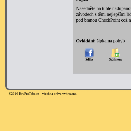
Nasedněte na tuhle nadupanou
závodech s těmi nejlepšími ři
pod branou CheckPoint což 
Ovládání:
šipkama pohyb
Sdílet
Stáhnout
©
2010 HryProTebe.cz - všechna práva vyhrazena.