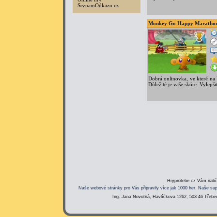
SeznamOdkazu.cz
Monkey Go Happy Maratho
Dobrá onlinovka, ve které na 
Důležité je vaše skóre. Vylepšit
Hryprotebe.cz Vám nabíz
Naše webové stránky pro Vás připravily více jak 1000 her. Naše sup
Ing. Jana Novotná, Havlíčkova 1262, 503 46 Třebec