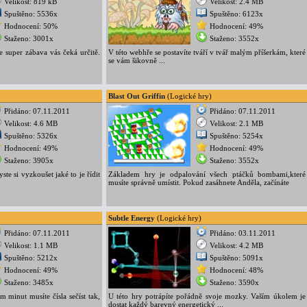
Velikost: 819 kB
Velikost: 2.4 MB
Spuštěno: 5536x
Spuštěno: 6123x
Hodnocení: 50%
Hodnocení: 49%
Staženo: 3001x
Staženo: 3552x
le super zábava vás čeká určitě.
V této webhře se postavíte tváří v tvář malým příšerkám, které
se vám šikovně ...
Blast Out Griffin
(Logické hry)
Přidáno: 07.11.2011
Přidáno: 07.11.2011
Velikost: 4.6 MB
Velikost: 2.1 MB
Spuštěno: 5326x
Spuštěno: 5254x
Hodnocení: 49%
Hodnocení: 49%
Staženo: 3905x
Staženo: 3552x
ste si vyzkoušet jaké to je řídit
Základem hry je odpalování všech ptáčků bombami,které
musíte správně umístit. Pokud zasáhnete Anděla, začínáte
Subtle Energy
(Logické hry)
Přidáno: 07.11.2011
Přidáno: 03.11.2011
Velikost: 1.1 MB
Velikost: 4.2 MB
Spuštěno: 5212x
Spuštěno: 5091x
Hodnocení: 49%
Hodnocení: 48%
Staženo: 3485x
Staženo: 3590x
 minut musíte čísla sečíst tak,
U této hry potrápíte pořádně svoje mozky. Vaším úkolem je
dostat každý barevný energetický ...