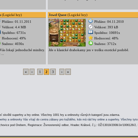
n
(Logické hry)
Jewel Quest
(Logické hry)
Přidáno: 01.11.2011
Přidáno: 04.11.2010
Velikost: 4.4 MB
Velikost: 393 kB
Spuštěno: 6731x
Spuštěno: 10691x
Hodnocení: 49%
Hodnocení: 48%
Staženo: 4036x
Staženo: 3712x
Vás čekají jednoduché minihry.
Jde o klasické drahokamy jen v trošku exotické podobě.
 ...
«
‹
1
2
3
›
»
í skvělé superhry a hry online. Všechny 1001 hry a onlinovky různých kategorií jsou zdarma.
erhry a onlinovky Vás vítají do centra zábavy pro každého, kdo má rád hry online a superhry. Všechny tyto
hovice pod Orebem, Registrace: Živnostenský odbor, Hradec Králové, č.j.: OŽ/13019/2008/Jir/1006126/2,