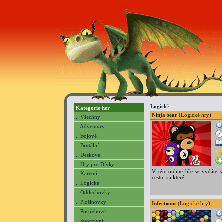
Logické
Kategorie her
Ninja bear
(Logické hry)
.: Všechny
.: Adventury
.: Bojové
.: Brutální
.: Deskové
.: Hry pro Dívky
V této online hře se vydáte
.: Karetní
cestu, na které ...
.: Logické
.: Oddechovky
.: Plošinovky
Infectuous
(Logické hry)
.: Postřehové
.: Sportovní