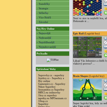
.: Srandičky
.: Strategie
.: Střílečky
.: Více Hráčů
Není to sice ta nejdelší hra, a
Dokonale si ...
.: Závodní
Nej Hry Online
» Nejnovější
Epic Rail
(Logické hry)
» Nejhranější
» Nejoblíbenější
» Nejstahovanější
Počítadlo
Lákají Vás železnice a chtěli by
vlakový provoz? ...
Spřátelené Weby
Suprovky.cz - superhry
Brain Shapes
(Logické hry)
Jojohry.cz - Superhry a
Hry online
Gamesníci.cz - Superhry
Nikee Superhry
Seznamhry.cz Superhry
HRY2.eu onlinovky
1hry.cz superhry
tapetky.eu
MP3seznam.cz
10top.cz
Super logická hra, kdy za sedm
Superhry
aby Vám vyšel
Online hry