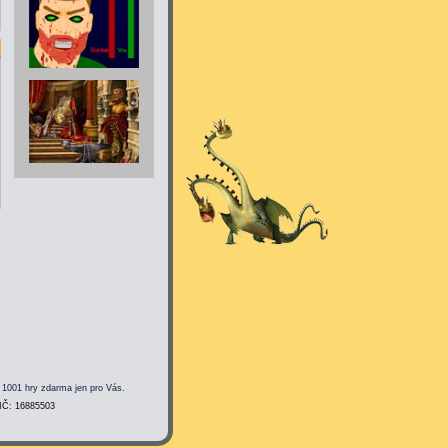
 1001 hry zdarma jen pro Vás.
 IČ: 16885503