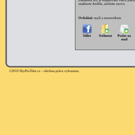
Základem hry je odpalování všech ptáčk
zasáhnete Anděla, začínáte znovu.
Ovládání:
myší a mezerníkem
Sdílet
Stáhnout
Poslat na
mail
©
2010 HryProTebe.cz - všechna práva vyhrazena.