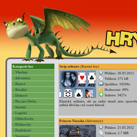
Kategorie her
Strip solitaire
(Karetní hry)
.: Všechny
Přidáno: 26.03.2012
.: Adventury
Velikost: 271 kB
.: Bojové
Spuštěno: 19294x
.: Brutální
Hodnocení: 49%
Staženo: 3427x
.: Deskové
.: Hry pro Dívky
Klasický solitaire, ale na zadní straně jsou opravdu
oděná děvčata což ocení hlavně
.: Karetní
.: Logické
.: Oddechovky
Princess Natasha
(Adventury)
.: Plošinovky
Přidáno: 21.05.2012
.: Postřehové
Velikost: 2.7 MB
.: Sportovní