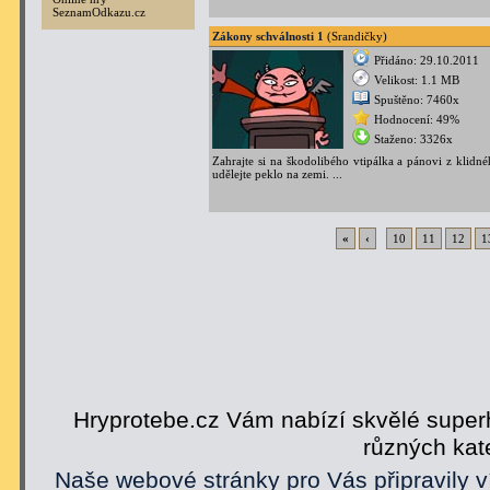
SeznamOdkazu.cz
Zákony schválnosti 1
(Srandičky)
Přidáno: 29.10.2011
Velikost: 1.1 MB
Spuštěno: 7460x
Hodnocení: 49%
Staženo: 3326x
Zahrajte si na škodolibého vtipálka a pánovi z klidn
udělejte peklo na zemi. ...
«
‹
10
11
12
1
Hryprotebe.cz Vám nabízí skvělé superh
různých kat
Naše webové stránky pro Vás připravily v