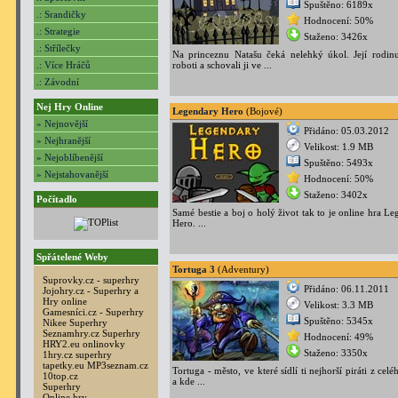
Spuštěno: 6189x
.: Srandičky
Hodnocení: 50%
.: Strategie
Staženo: 3426x
.: Střílečky
Na princeznu Natašu čeká nelehký úkol. Její rodinu
.: Více Hráčů
roboti a schovali ji ve ...
.: Závodní
Nej Hry Online
Legendary Hero
(Bojové)
» Nejnovější
Přidáno: 05.03.2012
» Nejhranější
Velikost: 1.9 MB
» Nejoblíbenější
Spuštěno: 5493x
» Nejstahovanější
Hodnocení: 50%
Staženo: 3402x
Počítadlo
Samé bestie a boj o holý život tak to je online hra L
Hero. ...
Spřátelené Weby
Tortuga 3
(Adventury)
Suprovky.cz - superhry
Přidáno: 06.11.2011
Jojohry.cz - Superhry a
Hry online
Velikost: 3.3 MB
Gamesníci.cz - Superhry
Spuštěno: 5345x
Nikee Superhry
Seznamhry.cz Superhry
Hodnocení: 49%
HRY2.eu onlinovky
Staženo: 3350x
1hry.cz superhry
tapetky.eu
MP3seznam.cz
Tortuga - město, ve které sídlí ti nejhorší piráti z celé
10top.cz
a kde ...
Superhry
Online hry