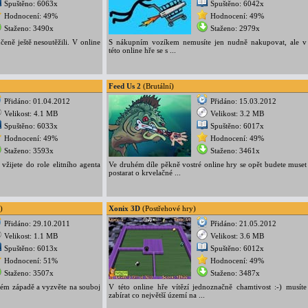
Spuštěno: 6063x
Spuštěno: 6042x
Hodnocení: 49%
Hodnocení: 49%
Staženo: 3490x
Staženo: 2979x
učeně ještě nesoutěžili. V online
S nákupním vozíkem nemusíte jen nudně nakupovat, ale v
této online hře se s ...
Feed Us 2
(Brutální)
Přidáno: 01.04.2012
Přidáno: 15.03.2012
Velikost: 4.1 MB
Velikost: 3.2 MB
Spuštěno: 6033x
Spuštěno: 6017x
Hodnocení: 49%
Hodnocení: 49%
Staženo: 3593x
Staženo: 3461x
vžijete do role elitního agenta
Ve druhém díle pěkně vostré online hry se opět budete muset
postarat o krvelačné ...
)
Xonix 3D
(Postřehové hry)
Přidáno: 29.10.2011
Přidáno: 21.05.2012
Velikost: 1.1 MB
Velikost: 3.6 MB
Spuštěno: 6013x
Spuštěno: 6012x
Hodnocení: 51%
Hodnocení: 49%
Staženo: 3507x
Staženo: 3487x
kém západě a vyzvěte na souboj
V této online hře vítězí jednoznačně chamtivost :-) musíte
zabírat co největší území na ...