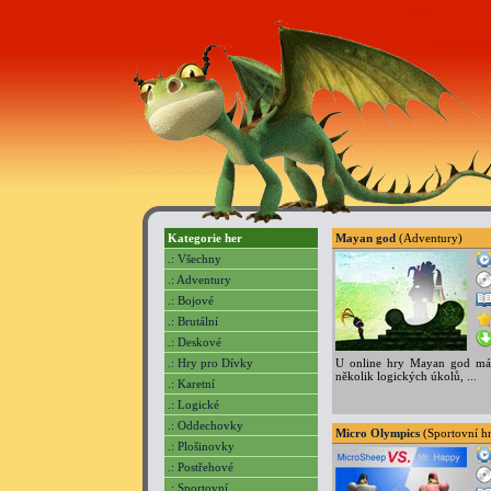
Kategorie her
Mayan god
(Adventury)
.: Všechny
.: Adventury
.: Bojové
.: Brutální
.: Deskové
.: Hry pro Dívky
U online hry Mayan god máte 
několik logických úkolů, ...
.: Karetní
.: Logické
.: Oddechovky
Micro Olympics
(Sportovní h
.: Plošinovky
.: Postřehové
.: Sportovní