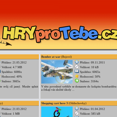
Bomber at war
(Bojové)
Přidáno: 21.05.2012
Přidáno: 09.11.2011
Velikost: 4.7 MB
Velikost: 10 kB
Spuštěno: 6086x
Spuštěno: 6065x
Hodnocení: 49%
Hodnocení: 50%
Staženo: 3665x
Staženo: 3164x
svůj cíl jasný. Musíte splnit
V této povedené webhře se dostanete do kokpitu bombardéru
a čekají vás složité úkoly ...
ry)
Shopping cart hero 3
(Oddechovky)
Přidáno: 21.03.2012
Přidáno: 01.04.2012
Velikost: 1 MB
Velikost: 585 kB