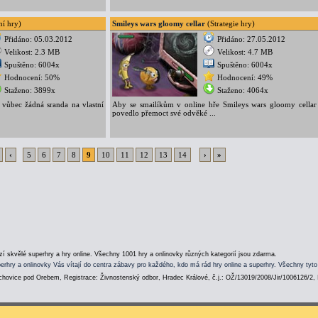
í hry)
Smileys wars gloomy cellar
(Strategie hry)
Přidáno: 05.03.2012
Přidáno: 27.05.2012
Velikost: 2.3 MB
Velikost: 4.7 MB
Spuštěno: 6004x
Spuštěno: 6004x
Hodnocení: 50%
Hodnocení: 49%
Staženo: 3899x
Staženo: 4064x
í vůbec žádná sranda na vlastní
Aby se smailíkům v online hře Smileys wars gloomy cellar
povedlo přemoct své odvěké ...
‹
5
6
7
8
9
10
11
12
13
14
›
»
í skvělé superhry a hry online. Všechny 1001 hry a onlinovky různých kategorií jsou zdarma.
erhry a onlinovky Vás vítají do centra zábavy pro každého, kdo má rád hry online a superhry. Všechny tyto
hovice pod Orebem, Registrace: Živnostenský odbor, Hradec Králové, č.j.: OŽ/13019/2008/Jir/1006126/2,