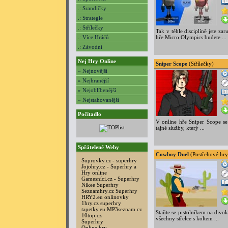
.: Srandičky
.: Strategie
.: Střílečky
Tak v téhle disciplíně jste zar
.: Více Hráčů
hře Micro Olympics budete ...
.: Závodní
Nej Hry Online
Sniper Scope
(Střílečky)
» Nejnovější
» Nejhranější
» Nejoblíbenější
» Nejstahovanější
Počítadlo
V online hře Sniper Scope se 
tajné služby, který ...
Spřátelené Weby
Cowboy Duel
(Postřehové hry
Suprovky.cz - superhry
Jojohry.cz - Superhry a
Hry online
Gamesníci.cz - Superhry
Nikee Superhry
Seznamhry.cz Superhry
HRY2.eu onlinovky
1hry.cz superhry
tapetky.eu
MP3seznam.cz
Staňte se pistolníkem na divo
10top.cz
všechny střelce s koltem ...
Superhry
Online hry