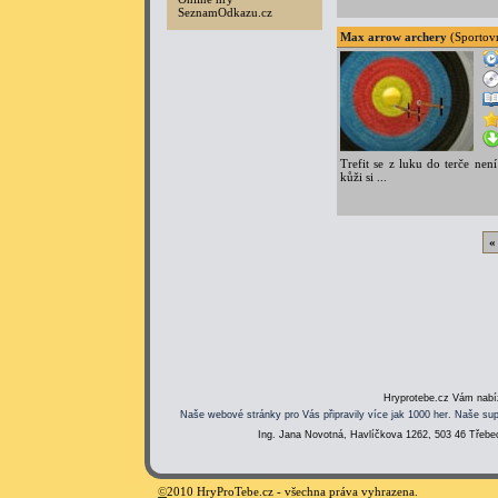
SeznamOdkazu.cz
Max arrow archery
(Sportovn
Trefit se z luku do terče nen
kůži si ...
«
Hryprotebe.cz Vám nabíz
Naše webové stránky pro Vás připravily více jak 1000 her. Naše sup
Ing. Jana Novotná, Havlíčkova 1262, 503 46 Třebec
©
2010 HryProTebe.cz - všechna práva vyhrazena.