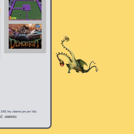
 1001 hry zdarma jen pro Vás.
 IČ: 16885503