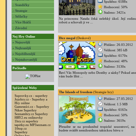
Spuštěno: 6188x
.: Srandičky
Hodnocení: 50%
.: Strategie
Staženo: 3421x
.: Střílečky
Na princeznu Natašu čeká nelehký úkol. Její rodinu
.: Více Hráčů
roboti a schovali ji ve ...
.: Závodní
Nej Hry Online
Dice mogul
(Deskové)
» Nejnovější
Přidáno: 26.03.2012
» Nejhranější
Velikost: 385 kB
» Nejoblíbenější
Spuštěno: 6170x
» Nejstahovanější
Hodnocení: 48%
Staženo: 3130x
Počítadlo
Baví Vás Monopoly nebo Dostihy a sázky? Pokud ano,
vám bude líbit ...
Spřátelené Weby
The Islands of freedom
(Strategie hry)
Suprovky.cz - superhry
Přidáno: 27.05.2012
Jojohry.cz - Superhry a
Hry online
Velikost: 1.5 MB
Gamesníci.cz - Superhry
Spuštěno: 6163x
Nikee Superhry
Seznamhry.cz Superhry
Hodnocení: 50%
HRY2.eu onlinovky
Staženo: 3619x
1hry.cz superhry
tapetky.eu
MP3seznam.cz
Přesuňte se na prosluněné tropické souostroví, na
10top.cz
budete svádět nemilosrdnou taktickou bitvu o
Superhry
Online hry