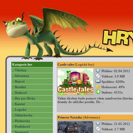
Kategorie her
Castle tales
(Logické hry)
.: Všechny
Přidáno: 02.04.2012
.: Adventury
Velikost: 3.9 MB
.: Bojové
Spuštěno: 6209x
.: Brutální
Hodnocení: 49%
Staženo: 4131x
.: Deskové
.: Hry pro Dívky
Vašim úkolem bude pomoct všem usměvavým hlavám,
dostaly do zářícího portálu. Do ...
.: Karetní
.: Logické
.: Oddechovky
Princess Natasha
(Adventury)
.: Plošinovky
Přidáno: 21.05.2012
.: Postřehové
Velikost: 2.7 MB
.: Sportovní