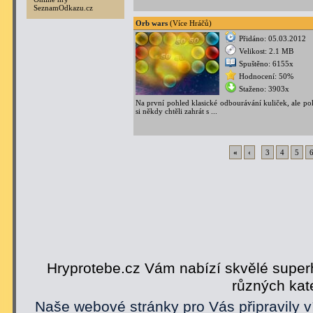
SeznamOdkazu.cz
Orb wars
(Více Hráčů)
Přidáno: 05.03.2012
Velikost: 2.1 MB
Spuštěno: 6155x
Hodnocení: 50%
Staženo: 3903x
Na první pohled klasické odbourávání kuliček, ale po
si někdy chtěli zahrát s ...
«
‹
3
4
5
Hryprotebe.cz Vám nabízí skvělé superh
různých kat
Naše webové stránky pro Vás připravily v