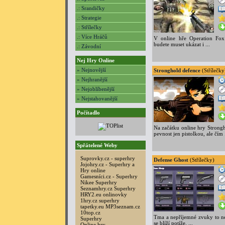
.: Srandičky
.: Strategie
.: Střílečky
.: Více Hráčů
V online hře Operation Fox
budete muset ukázat i ...
.: Závodní
Nej Hry Online
» Nejnovější
Stronghold defence
(Střílečky
» Nejhranější
» Nejoblíbenější
» Nejstahovanější
Počítadlo
Na začátku online hry Strongh
pevnost jen pistolkou, ale čím .
Spřátelené Weby
Suprovky.cz - superhry
Defense Ghost
(Střílečky)
Jojohry.cz - Superhry a
Hry online
Gamesníci.cz - Superhry
Nikee Superhry
Seznamhry.cz Superhry
HRY2.eu onlinovky
1hry.cz superhry
tapetky.eu
MP3seznam.cz
10top.cz
Tma a nepříjemné zvuky to ne
Superhry
se blíží potíže. ...
Online hry