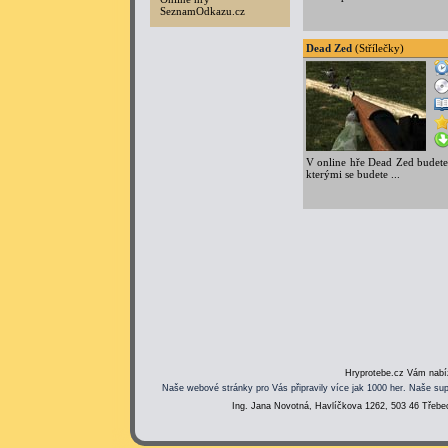
SeznamOdkazu.cz
Dead Zed
(Střílečky)
V online hře Dead Zed budet
kterými se budete ...
Hryprotebe.cz Vám nabíz
Naše webové stránky pro Vás připravily více jak 1000 her. Naše sup
Ing. Jana Novotná, Havlíčkova 1262, 503 46 Třebec