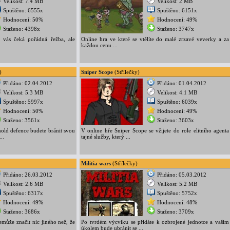
Velikost: 7.4 MB
Velikost: 2 MB
Spuštěno: 6555x
Spuštěno: 6151x
Hodnocení: 50%
Hodnocení: 49%
Staženo: 4398x
Staženo: 3747x
 vás čeká pořádná řežba, ale
Online hra ve které se vtělíte do malé zrzavé veverky a za
každou cenu ...
)
Sniper Scope
(Střílečky)
Přidáno: 02.04.2012
Přidáno: 01.04.2012
Velikost: 5.3 MB
Velikost: 4.1 MB
Spuštěno: 5997x
Spuštěno: 6039x
Hodnocení: 50%
Hodnocení: 49%
Staženo: 3561x
Staženo: 3603x
old defence budete bránit svou
V online hře Sniper Scope se vžijete do role elitního agenta
..
tajné služby, který ...
Militia wars
(Střílečky)
Přidáno: 26.03.2012
Přidáno: 05.03.2012
Velikost: 2.6 MB
Velikost: 5.2 MB
Spuštěno: 6317x
Spuštěno: 5752x
Hodnocení: 49%
Hodnocení: 48%
Staženo: 3686x
Staženo: 3709x
může značit nic jiného než, že
Po tvrdém výcviku se přidáte k ozbrojené jednotce a vašim
úkolem bude ubránit se ...