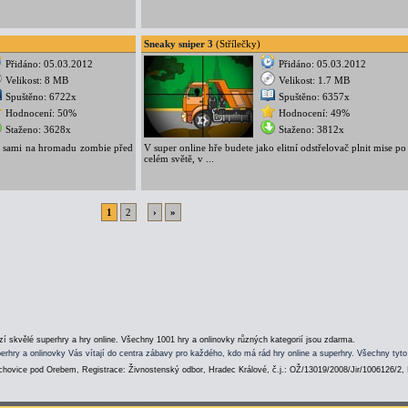
Sneaky sniper 3
(Střílečky)
Přidáno: 05.03.2012
Přidáno: 05.03.2012
Velikost: 8 MB
Velikost: 1.7 MB
Spuštěno: 6722x
Spuštěno: 6357x
Hodnocení: 50%
Hodnocení: 49%
Staženo: 3628x
Staženo: 3812x
e sami na hromadu zombie před
V super online hře budete jako elitní odstřelovač plnit mise po
celém světě, v ...
1
2
›
»
í skvělé superhry a hry online. Všechny 1001 hry a onlinovky různých kategorií jsou zdarma.
erhry a onlinovky Vás vítají do centra zábavy pro každého, kdo má rád hry online a superhry. Všechny tyto
hovice pod Orebem, Registrace: Živnostenský odbor, Hradec Králové, č.j.: OŽ/13019/2008/Jir/1006126/2,