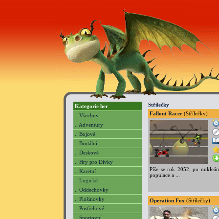
Střílečky
Kategorie her
Fallout Racer
(Střílečky)
.: Všechny
.: Adventury
.: Bojové
.: Brutální
.: Deskové
.: Hry pro Dívky
Píše se rok 2052, po nukleár
.: Karetní
populace a ...
.: Logické
.: Oddechovky
.: Plošinovky
Operation Fox
(Střílečky)
.: Postřehové
.: Sportovní