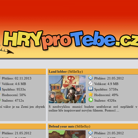
Land lobber
(Střílečky)
Přidáno: 02.11.2013
Přidáno: 21.05.2012
Velikost: 4.6 MB
Velikost: 4.9 MB
Spuštěno: 9533x
Spuštěno: 5759x
Hodnocení: 50%
Hodnocení: 49%
Staženo: 4712x
Staženo: 4326x
ní válce je na Zemi jen zbytek
S neobvyklou municí budete sestřelovat své nepřátelé v
online hře inspirované novým filmem. Pomocí ...
Defend your nuts
(Střílečky)
Přidáno: 21.05.2012
Přidáno: 21.05.2012