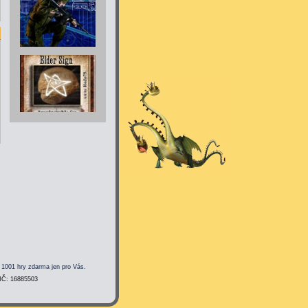
 1001 hry zdarma jen pro Vás.
 IČ: 16885503