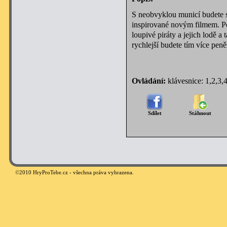
S neobvyklou municí budete se
inspirované novým filmem. Po
loupivé piráty a jejich lodě a
rychlejší budete tím více pen
Ovládání:
klávesnice: 1,2,3,
Sdílet
Stáhnout
©
2010 HryProTebe.cz - všechna práva vyhrazena.