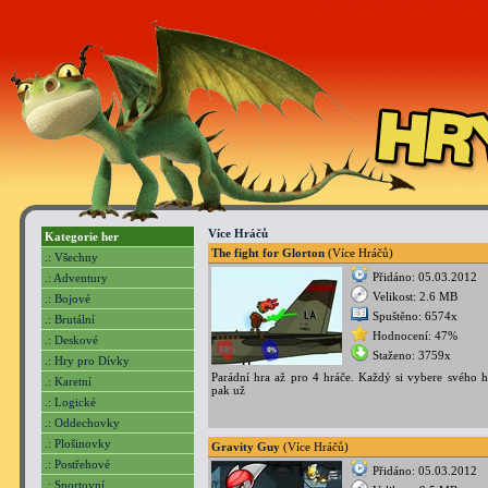
Více Hráčů
Kategorie her
The fight for Glorton
(Více Hráčů)
.: Všechny
Přidáno: 05.03.2012
.: Adventury
Velikost: 2.6 MB
.: Bojové
Spuštěno: 6574x
.: Brutální
Hodnocení: 47%
.: Deskové
Staženo: 3759x
.: Hry pro Dívky
Parádní hra až pro 4 hráče. Každý si vybere svého h
.: Karetní
pak už
.: Logické
.: Oddechovky
.: Plošinovky
Gravity Guy
(Více Hráčů)
.: Postřehové
Přidáno: 05.03.2012
.: Sportovní