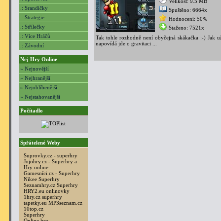
Velikost: 9.5 MB
.: Srandičky
Spuštěno: 6664x
.: Strategie
Hodnocení: 50%
.: Střílečky
Staženo: 7521x
.: Více Hráčů
Tak tohle rozhodně není obyčejná skákačka :-) Jak u
napovídá jde o gravitaci ...
.: Závodní
Nej Hry Online
» Nejnovější
» Nejhranější
» Nejoblíbenější
» Nejstahovanější
Počítadlo
Spřátelené Weby
Suprovky.cz - superhry
Jojohry.cz - Superhry a
Hry online
Gamesníci.cz - Superhry
Nikee Superhry
Seznamhry.cz Superhry
HRY2.eu onlinovky
1hry.cz superhry
tapetky.eu
MP3seznam.cz
10top.cz
Superhry
Online hry