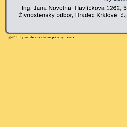
Ing. Jana Novotná, Havlíčkova 1262, 
Živnostenský odbor, Hradec Králové, č.
©
2010 HryProTebe.cz - všechna práva vyhrazena.