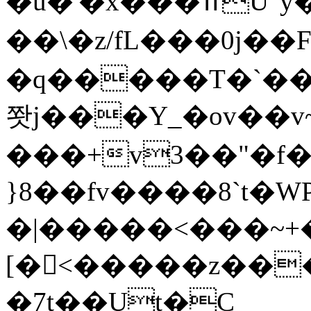
�u�'�x���ߚU"y���ڮ쐆
��\�z/fL���0j��Fݍ$�NrY
�q�����T�`��
쫫j���Y_�ov��v
���+v3��"�f
}8��fv����8`t�WP�~����ʸ�
�|�����<���~+
[�<�����z��
�7t��Ut�C