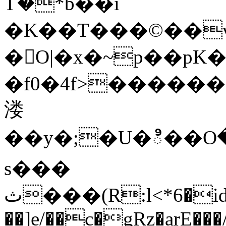
Tު�*b��i
�K��T���©��vޗ*���;��z4(�4��1�R
�򺼵O|�x�~p��pK�
�f0�4f>������
溇
��y�;�U�ి��O�S_
s���
ث���(R:l<*6�iǆ2Y������~�Hs���[E��h
��]e/��c�gRz�arE���