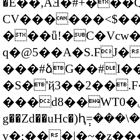
�E��,AƎ�#+���Q�:p��`"
CV������<$��
���ǖ!�C�Vcw�
q�@5��A�S.FJ�
���#ձG��#I��Hz
�S�'ҋ3��2��.
���d8��WT0�ۺ��w!HaWU�g"2
g��Zd��uHc�)ԧ݄=��
v�;���|�~�z��