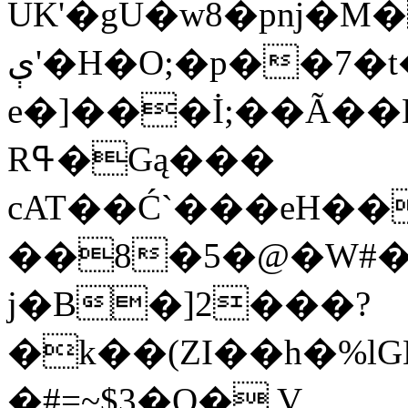
UK'�gU�w8�pǌ�M
ې'�H�O;�p��7�t�� �s&��
e�]���İ;��Ã��D
Rߟ�Gą���
cAT��Ć`���eH�
��8�5�@�W#�
j�B�]2���?
�k��(ZI��h�%l
�#=~$3�O� V