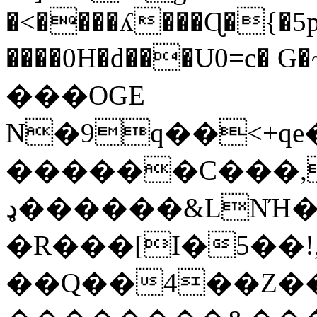
�<����ʎ���Ɋ�{�5p
����0H�d���U0=c� G�~:0O
���OGE
������C���,
ډ������&LNΉ��/�:�Vυ,��V�}
�R���[I�5��!
��Q��4��Z��