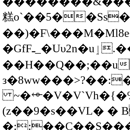
��������&���
糕o`��5��Ss�
��)�F\���M�Ml8e
�GfFـ_�Uυ2n�uٳ.���=#�N��\��Ɏ��U�PK }
��H��Q��;��u
з�8ww���>?��:
~�⬰�V�V`Vh�{�%
(z��9�s��VL� � 
�::��C��S�