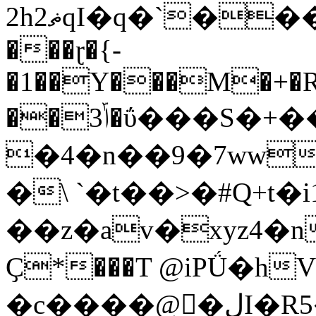
2h2ޡqI�q�`���EӅ]�%�se C�Rn�O�?
���ɽ�{-
�1��Y���M�+�R�P
��ݴ3�ΰ���S�+���>�
�4�n��9�7ww�ݡ(E����[M�����*���A��O����"T��D�֬�N�/fuL9�f�o
�\ `�t��>�#Q+t�iܭ��%�1��^!
��z�av�xyz4�
Ҫ*���T @iPǗ�h
�c����@�لI�R5�N�8*�X�6���e�������