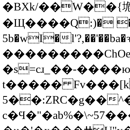
�BXk/��W��{垝
�Щ����Q:)� 
5b�wI�l'?,��'�
���������ChOe��A�l�F���dݗX��������nΊ�,�G�%nN��
�s=cɹ_��-����ю
t����� Fv���[
5��:ZRC�g��^�
c�Ϥ�"�ab%�\~57�