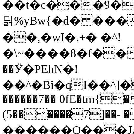
��t�c���9�
딝%yBw{�d� ���۽w��&ο
��,�wI�.+� �^!
�\~����8�f��c
��Ӱ�PEhN�!
��^�Bi�qI��^]�����{va]ބ��ϗm.r�r��c@��
������7�� 0fE�tm{�
(5������7]��-
������Q���J