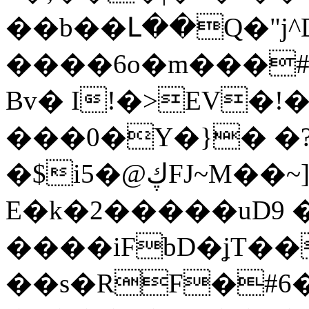
�
�b��Լ��Q�"j^D͋�y
����6o�m���#
Bv� I!�>EV�!
���0�Y�}� �
�$i5�@ڮFJ~M��~]�d�$!�~&#� �
E�k�2�����uD9 �
����iFbD�ʝT�
��s�RF�#6�