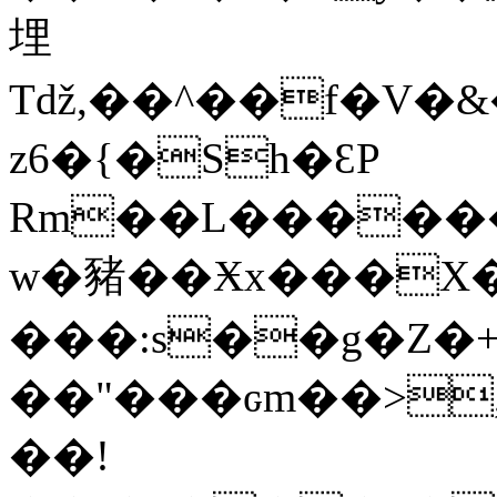
埋
Tǆ,��^��f�V�&
z6�{�Sh�ƐP
Rm��L�����
w�豬��Ӿx���X�J
���:s��g�Z�
��"���ԍm��>,
��!