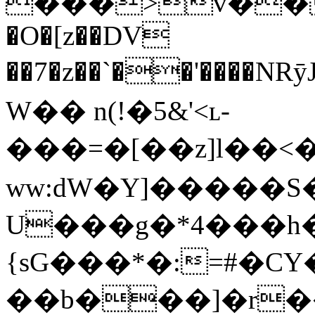
���>v��%)O߼�`e)�"��h�_
�O�[z��DV
��7�z��`��'����
W�� n(!�5&'<ʟ-
���=�[��z]l��<
ww:dW�Y]�����
U���g�*4���h�
{sG���*�:=#�
��b���]�r��