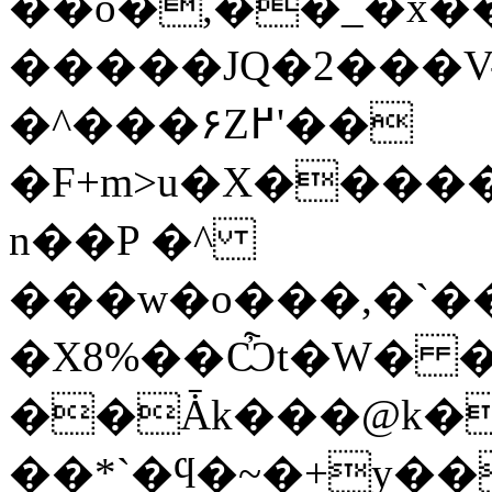
��o�,��_�x
�����JQ�2���V
�^���۶Z߂'��
�F+m>u�X�����3
n��P �^
���w�o���,�`�
�X8%��Ѽt�W� 
��Ǡk���@k�
��*`�ϥ�~�+y�