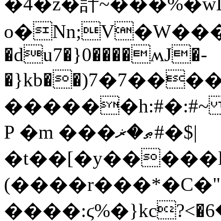
�4�z�計~���%�w
o�Nn;V�W����v�%���]׸�*�{����vd
�du7�}0����ʍJ�-
�}kb��)7�7��
������h:#�:#~ 
P �m ���ޠ�ޜ#�$|
�t��[�y�����ld�'�4
(����r���*�C�"���O�����_7�
����:ϛ%�}kc?<�ޥ�6��ͫ wR�>��p?