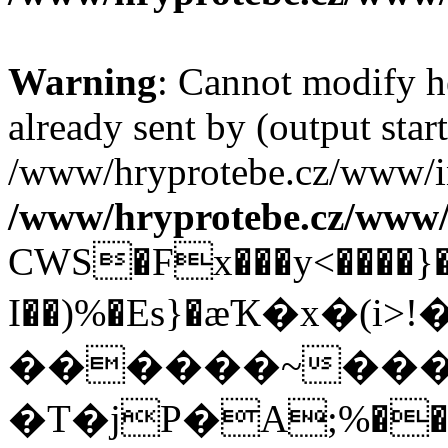
Warning
: Cannot modify h
already sent by (output start
/www/hryprotebe.cz/www/in
/www/hryprotebe.cz/www/
CWS�Fx���y<����}
I��)%�Es}�æҠ�x�(
������~�����<
�T�jP�А;%��