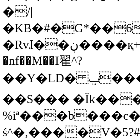
�/|
�KB�#�G*��6
�Rvɺ��ڹ����қ+ �_7��K�
�nf��M��I翟^?
��Y�LD� ݐ���*q�>�`:g(d�|
��$��� �Ïk���
%iª���b���c�
ś^�,����V�5?#]