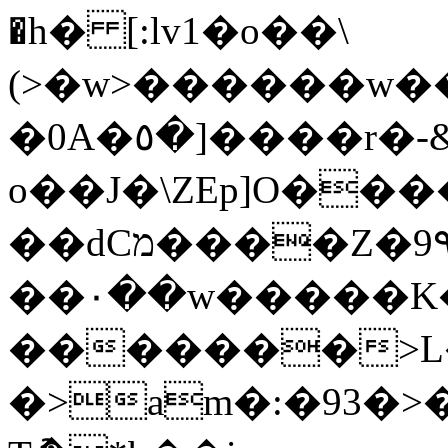
�h� [:lv1�o��\
(>�w>������w��u
�0A�٥�]����r�-&�1�4j㌔
o��J�\ZEp]O���
��dCמ����Z�9٩��qw�����h�����s���:�rqfMЃ�yAq��9��e'qN��e�����6>��
��٠��w�����K�
�������>L�
�>am�:�93�>