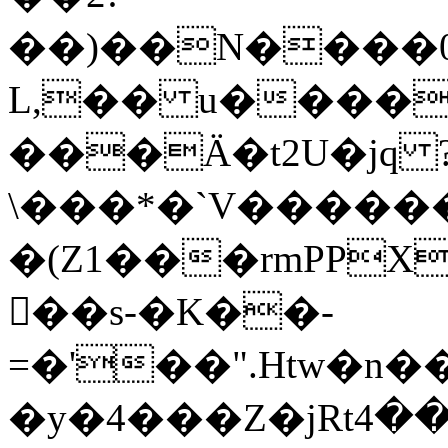
��)��N����0�
L,�� u����
���Ӓ�t2U�jq 
\���*�`V������
�(Z1���rmPPX
𢁆��s-�K��-
=�'��".Htw�n��ܙy�6�~�l�cR�C�e��3�k�Dc�]
�y�4���Z�jRtک�'��4ќ�t�Q�U-