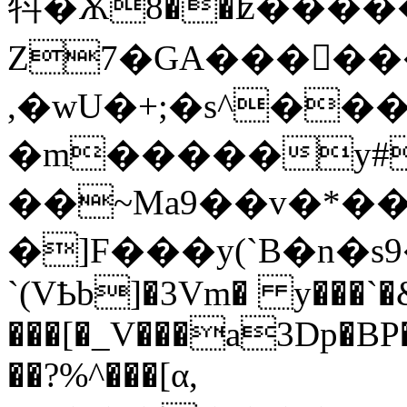
㸯�Ѫ8��ʫ�����
Z7�GA����ّ�
,�wU�+;�s^���gs5�<��h0
�m�����y#�m��<�
��~Ma9��v�*�
�]F���y(`B�n�s9�d�ߜD4K!Ƚ=�
`(VҌb]�3Vm� y���`�&
���[�_V���a3Dp�BP
��?%^���[α,