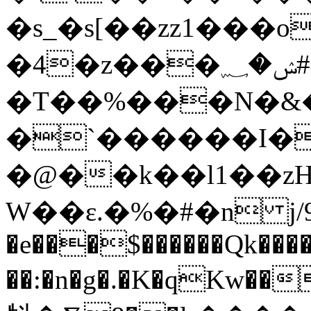
�s_�s[��zz1���
�4�z���ݾ�؁#�D���W��L���}
�T��%���N�&�
�`������I����
�@��k��l1��z
W��ε.�%�#�n j/9
�e���$������Qk����
��:�n�g�.�K�qKw�����,