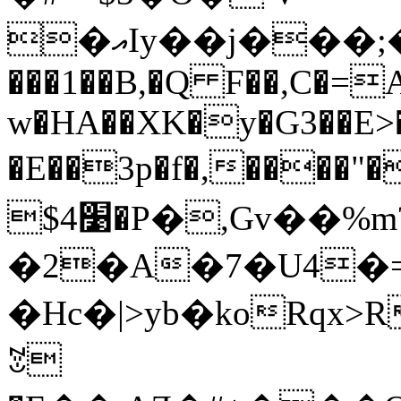
�އIy��j���;��1B.���3d���ɸ'�t܋0��m��9����<�"�n�d�^��8L���
���1��B,�Q F��,C�=
w�HA��XK�y�G3��E>
�E��3p�f�,����"
׹$4�P�,Gv��%m?
�2�A�7�U4�
�Hc�|>yb�koRqx>R
ꃔ