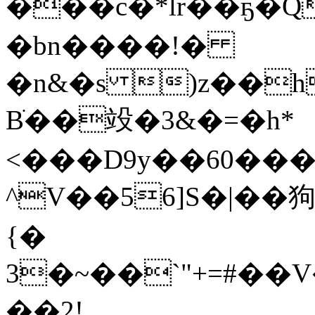
���ۗc�*lr��ҕ�Q:�f
�bn����!�
�n&�s )z��h���˶�j"z��r;�ٻ���d
Bׁ��竐�3&�=�h*
<���D9y��60��
^V��56]S�|��狗
{�
3�~��`"+=#��
��2!