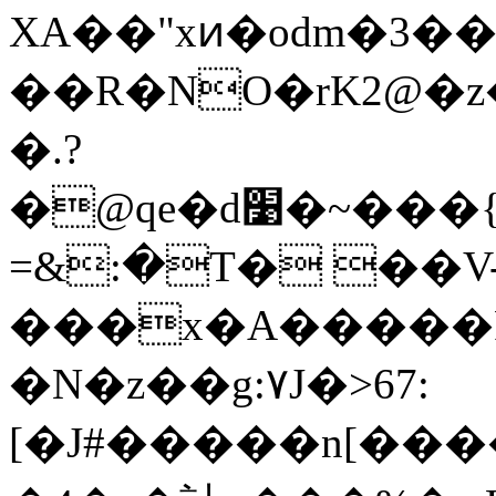
XA��"xͷ�odm�3�
��R�NO�rK2@�
�.?
�@qe�d׹�~���{vm52�'�oJ��a���� �Y9��`0[l���٧�
=&:�T� ��V
���x�A�����F
�N�z��g:٧J�>67:
[�J#�����n[��