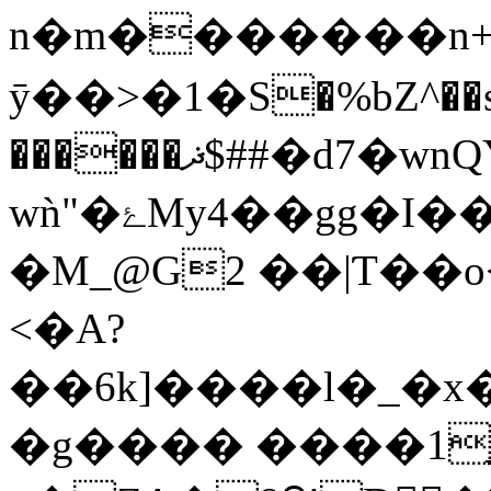
n�m�������n+{
ӯ��>�1�S�%bZ^��s�
������ޛ$##�d7�wnQY��`<ߨb`�vYH�1��PK1���݉U��ʛT��}?
wǹ"�ۓMy4��gg�I����52eC���Z&0��g�
�M_@G2 ��|Ƭ��o
<�A?
��6k]����l�_�x
�g���� ����1ֳ