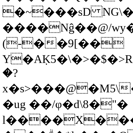
�~���sD NG\�[
����Nĝ��@/wy
(-��9[��
Y�AḲ5�\�>�$�
�?
x�s>���@�M5\
�ug ��/φ�d\8�"�
l����X���