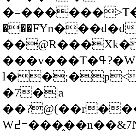
�=������>T���
���FɎn���d�d�>�,��ߛ f�w�
��@R���Xk�
���v���T�ߟ?�WZ
l��;�p<
�7�|a
��?@(��r����
W߄=����̭�n��&7N��