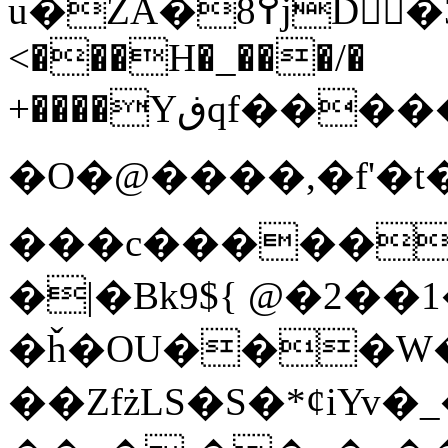
u�ZA�8߉jD�3<�6���r����HJ��u�}
<���H�_���/�
+����Yڧqf������h+Y�K@���g�nP���5t���s�9Y;�����wڬ�PM�;�3{��>Z��\���0(�IL�J�d����]O/
�O�@����,�f'�t��w�D
���c�����
�|�Bk9${ @�2��
�ȟ�OU���W
��ZfżLS�S�*ȼiYv�