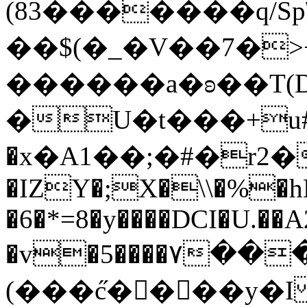
(83�������q/S
��$(�_�V��7�>
������a�ʚ��T(
�U�t���+u
�x�A1��;�#�r2�
�IZY�;X�\\�%�hL
�6�*=8�y����DCI�U.�
�v�5����٧����"iӾ���>%F��d���;
(���c̋�򭦹���y�I