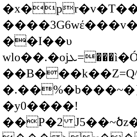
�x�pr�v�T��
����3G6wέ���v����y�\Mۢ�u�~ڔu�;p
��I��υ
wlo��.�ojܥ=���ì�Ó3N�T��g��<�v>�p�ǀl��Y��1�4������̊z0M_
��B���k��Z=Q^
�.��%�b���~�}
�y0����!
��
P�2 J5��~ծ