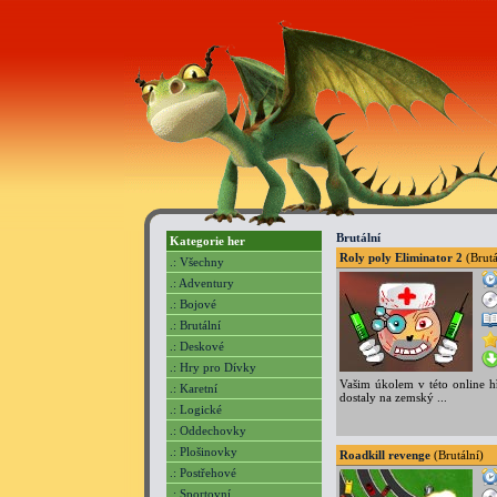
Brutální
Kategorie her
Roly poly Eliminator 2
(Brutá
.: Všechny
.: Adventury
.: Bojové
.: Brutální
.: Deskové
.: Hry pro Dívky
Vašim úkolem v této online hř
.: Karetní
dostaly na zemský ...
.: Logické
.: Oddechovky
.: Plošinovky
Roadkill revenge
(Brutální)
.: Postřehové
.: Sportovní