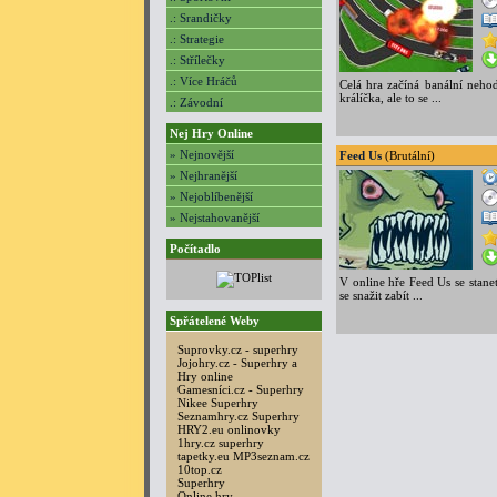
.: Srandičky
.: Strategie
.: Střílečky
.: Více Hráčů
Celá hra začíná banální nehod
králíčka, ale to se ...
.: Závodní
Nej Hry Online
» Nejnovější
Feed Us
(Brutální)
» Nejhranější
» Nejoblíbenější
» Nejstahovanější
Počítadlo
V online hře Feed Us se stane
se snažit zabít ...
Spřátelené Weby
Suprovky.cz - superhry
Jojohry.cz - Superhry a
Hry online
Gamesníci.cz - Superhry
Nikee Superhry
Seznamhry.cz Superhry
HRY2.eu onlinovky
1hry.cz superhry
tapetky.eu
MP3seznam.cz
10top.cz
Superhry
Online hry