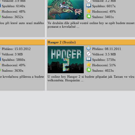
Velikost: 3.9 MB
Velikost: 3.2 MB
Spuštěno: 6140x
Spuštěno: 6017x
Hodnocení: 48%
Hodnocení: 49%
Staženo: 3652x
Staženo: 3461x
ou při které auto srazí malého
Ve druhém díle pěkně vostré online hry se opět budete muset
postarat o krvelačné ...
Hanger 2
(Brutální)
Přidáno: 15.03.2012
Přidáno: 08.11.2011
Velikost: 3 MB
Velikost: 3.5 MB
Spuštěno: 5860x
Spuštěno: 5759x
Hodnocení: 49%
Hodnocení: 51%
Staženo: 3630x
Staženo: 4023x
te krvelačnou příšerou a budete
U online hry Hanger 2 si budete připadat jak Tarzan ve víru
velkoměsta. Houpáním ...