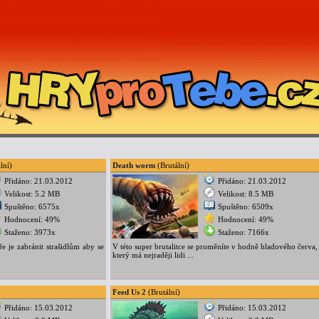
lní)
Death worm
(Brutální)
Přidáno: 21.03.2012
Přidáno: 21.03.2012
Velikost: 5.2 MB
Velikost: 8.5 MB
Spuštěno: 6575x
Spuštěno: 6509x
Hodnocení: 49%
Hodnocení: 49%
Staženo: 3973x
Staženo: 7166x
e je zabránit strašidlům aby se
V této super brutalitce se proměníte v hodně hladového červa,
který má nejraději lidi ...
Feed Us 2
(Brutální)
Přidáno: 15.03.2012
Přidáno: 15.03.2012