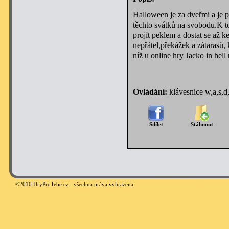
Halloween je za dveřmi a je p
těchto svátků na svobodu.K t
projít peklem a dostat se až k
nepřátel,překážek a zátarasů, 
níž u online hry Jacko in hell
Ovládání:
klávesnice w,a,s,d
Sdílet
Stáhnout
©
2010 HryProTebe.cz - všechna práva vyhrazena.