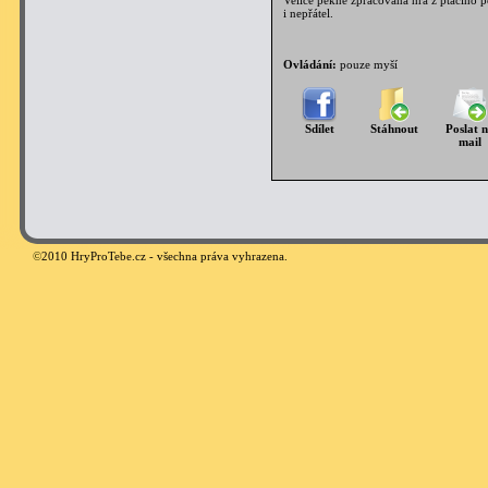
Velice pěkně zpracovaná hra z ptačího p
i nepřátel.
Ovládání:
pouze myší
Sdílet
Stáhnout
Poslat 
mail
©
2010 HryProTebe.cz - všechna práva vyhrazena.