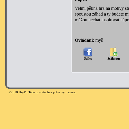
Velmi pěkná hra na motivy ste
spoustou záhad a ty budete mus
můžou nechat inspirovat nápov
Ovládání:
myš
Sdílet
Stáhnout
©
2010 HryProTebe.cz - všechna práva vyhrazena.