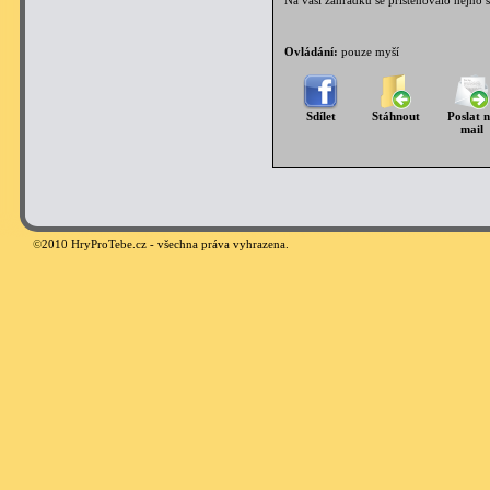
Na vaší zahrádku se přistěhovalo hejno s
Ovládání:
pouze myší
Sdílet
Stáhnout
Poslat 
mail
©
2010 HryProTebe.cz - všechna práva vyhrazena.